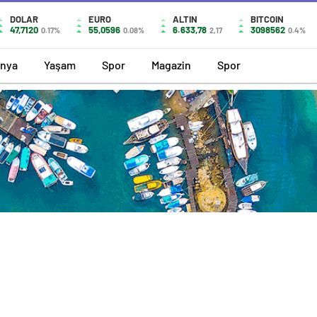
DOLAR
EURO
ALTIN
BITCOIN
47,7120
55,0596
6.633,78
3098562
0.17%
0.08%
2,17
0.4%
nya
Yaşam
Spor
Magazin
Spor