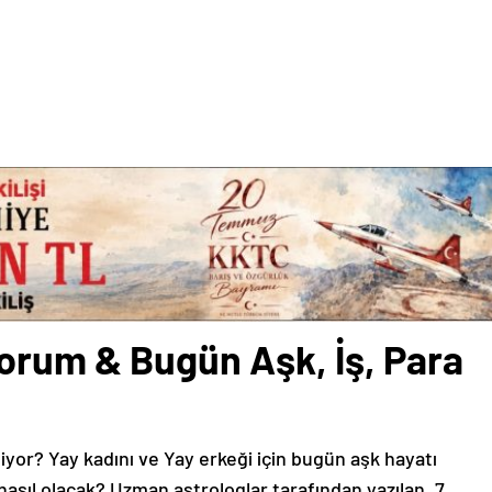
orum & Bugün Aşk, İş, Para
liyor? Yay kadını ve Yay erkeği için bugün aşk hayatı
asıl olacak? Uzman astrologlar tarafından yazılan, 7