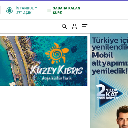
SABAHA KALAN
İSTANBUL
SÜRE
27°
AÇIK