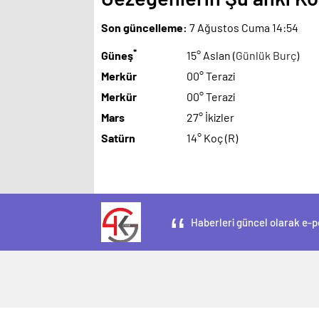
Son güncelleme:
7 Ağustos Cuma 14:54
*
Güneş
15° Aslan (
Günlük Burç
)
Merkür
00° Terazi
Merkür
00° Terazi
Mars
27° İkizler
Satürn
14° Koç (R)
Haberleri güncel olarak e-po