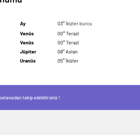
Ay
03°
İkizler burcu
Venüs
00° Terazi
Venüs
00° Terazi
Jüpiter
08° Aslan
Uranüs
05° İkizler
stanızdan takip edebilirsiniz !