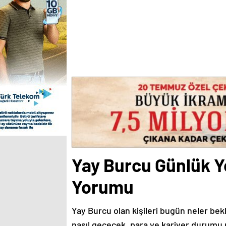
Yay Burcu Günlük Y
Yorumu
Yay Burcu olan kişileri bugün neler bek
nasıl geçecek, para ve kariyer durumu n