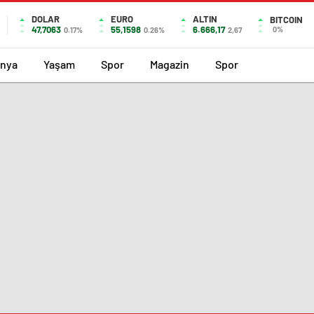
DOLAR
EURO
ALTIN
BITCOIN
47,7063
55,1598
6.666,17
0%
0.17%
0.26%
2,67
nya
Yaşam
Spor
Magazin
Spor