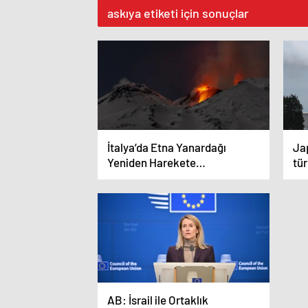
askıya etiketi için sonuçlar
İtalya’da Etna Yanardağı
Ja
Yeniden Harekete
tü
GeçtiUçuşlar Askıya Alındı
ned
ald
AB: İsrail ile Ortaklık