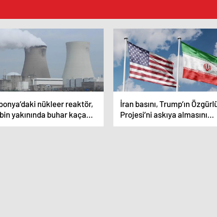
ponya’daki nükleer reaktör,
İran basını, Trump’ın Özgürl
rbin yakınında buhar kaçağı
Projesi’ni askıya almasını
eniyle faaliyetlerini askıya
“başarısızlık” olarak
ı
değerlendirdi