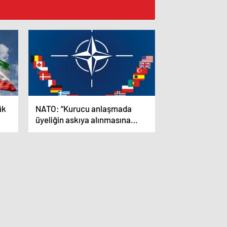
ük
NATO: “Kurucu anlaşmada
üyeliğin askıya alınmasına
veya sona erdirilmesine ilişkin
hüküm yok”