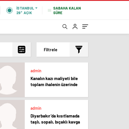
SABAHA KALAN
İSTANBUL
SÜRE
29°
AÇIK
Filtrele
En çok okunanlar
admin
En az okunanlar
Kanalın kazı maliyeti bile
Yorum Sayısına Göre
toplam ihalenin üzerinde
En yeniler
En eskiler
admin
Diyarbakır’da kısıtlamada
taşlı, sopalı, bıçaklı kavga