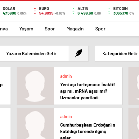
DOLAR
EURO
ALTIN
BITCOIN
47,5980
54,9895
6.499,68
3065378
0.05%
-0.07%
0,06
0%
nya
Yaşam
Spor
Magazin
Spor
Yazarın Kaleminden Getir
Kategoriden Getir
admin
ıp
Yeni aşı tartışması: İnaktif
aşı mı, mRNA aşısı mı?
Uzmanlar yanıtladı…
admin
Cumhurbaşkanı Erdoğan’ın
katıldığı törende ilginç
anlar…