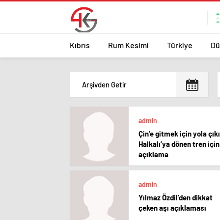
Kıbrıs
Rum Kesimi
Türkiye
Dü
admin
Çin’e gitmek için yola çık
Halkalı’ya dönen tren için
açıklama
admin
Yılmaz Özdil’den dikkat
çeken aşı açıklaması