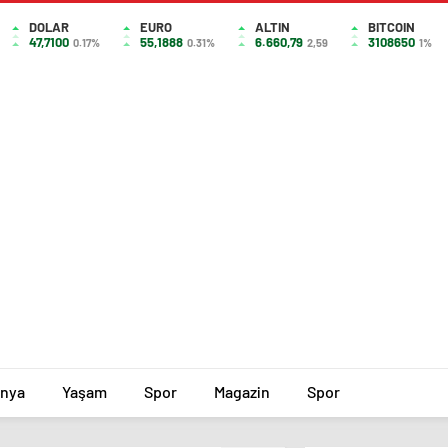
DOLAR
EURO
ALTIN
BITCOIN
47,7100
55,1888
6.660,79
3108650
0.17%
0.31%
2,59
1%
nya
Yaşam
Spor
Magazin
Spor