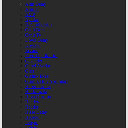
Altın Detay
Altınlar
AMP
Ayarlar
Beğendiklerim
Canlı Borsa
Canlı Tv
Döviz Detay
Dövizler
Eczane
Favori İçeriklerim
Gazeteler
Genel Ayarlar
Giriş
Gizlilik İlkesi
Günlük Burç Yorumları
Haber Gönder
Hakkımızda
Hava Durumu
Header4
Header4
Hisse Detay
Hisseler
İletişim
İletişim