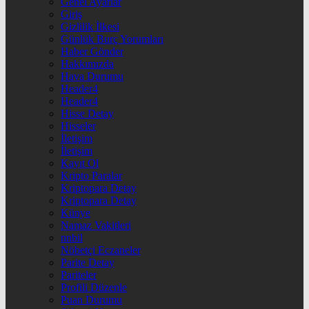
Genel Ayarlar
Giriş
Gizlilik İlkesi
Günlük Burç Yorumları
Haber Gönder
Hakkımızda
Hava Durumu
Header4
Header4
Hisse Detay
Hisseler
İletişim
İletişim
Kayıt Ol
Kripto Paralar
Kriptopara Detay
Kriptopara Detay
Künye
Namaz Vakitleri
nnbil
Nöbetçi Eczaneler
Parite Detay
Pariteler
Profili Düzenle
Puan Durumu