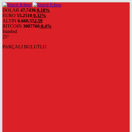
DOLAR
47,7436
0.18%
EURO
55,2510
0.32%
ALTIN
6.660,55
2,59
BITCOIN
3087760
-0.4%
İstanbul
25°
PARÇALI BULUTLU