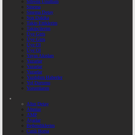
Şifremi Unuttum
Sinema
Sinema Detay
Son Dakika
Takip Ettiklerim
Takipçilerim
Üye Giriş
Üye Giriş
Üye Ol
Üye Ol
Yayın Akışları
Yazarlar
Yazarlar
Yazarlar
Yazdığım Haberler
Yol Durumu
Yorumlarım
Altın Detay
Altınlar
AMP
Ayarlar
Beğendiklerim
Canlı Borsa