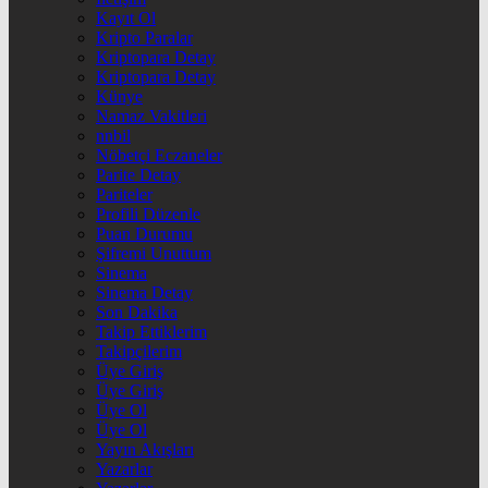
Kayıt Ol
Kripto Paralar
Kriptopara Detay
Kriptopara Detay
Künye
Namaz Vakitleri
nnbil
Nöbetçi Eczaneler
Parite Detay
Pariteler
Profili Düzenle
Puan Durumu
Şifremi Unuttum
Sinema
Sinema Detay
Son Dakika
Takip Ettiklerim
Takipçilerim
Üye Giriş
Üye Giriş
Üye Ol
Üye Ol
Yayın Akışları
Yazarlar