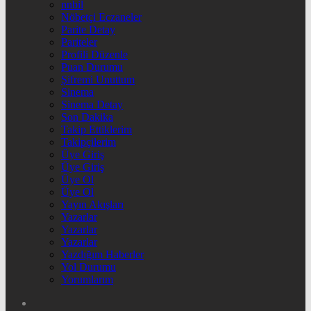
nnbil
Nöbetçi Eczaneler
Parite Detay
Pariteler
Profili Düzenle
Puan Durumu
Şifremi Unuttum
Sinema
Sinema Detay
Son Dakika
Takip Ettiklerim
Takipçilerim
Üye Giriş
Üye Giriş
Üye Ol
Üye Ol
Yayın Akışları
Yazarlar
Yazarlar
Yazarlar
Yazdığım Haberler
Yol Durumu
Yorumlarım