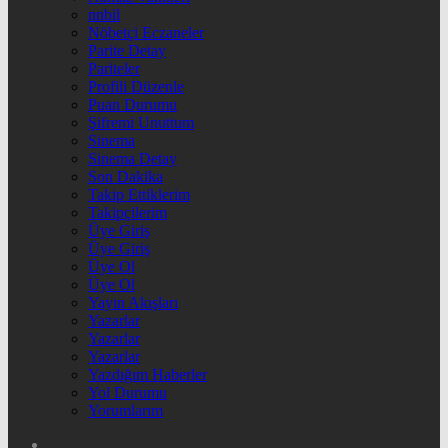
nnbil
Nöbetçi Eczaneler
Parite Detay
Pariteler
Profili Düzenle
Puan Durumu
Şifremi Unuttum
Sinema
Sinema Detay
Son Dakika
Takip Ettiklerim
Takipçilerim
Üye Giriş
Üye Giriş
Üye Ol
Üye Ol
Yayın Akışları
Yazarlar
Yazarlar
Yazarlar
Yazdığım Haberler
Yol Durumu
Yorumlarım