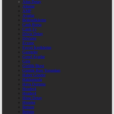
Altın Detay
Altınlar
AMP
Ayarlar
Beğendiklerim
Canlı Borsa
Canlı Tv
Döviz Detay
Dövizler
Eczane
Favori İçeriklerim
Gazeteler
Genel Ayarlar
Giriş
Gizlilik İlkesi
Günlük Burç Yorumları
Haber Gönder
Hakkımızda
Hava Durumu
Header4
Header4
Hisse Detay
Hisseler
İletişim
İletişim