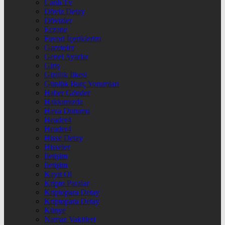
Canlı Tv
Döviz Detay
Dövizler
Eczane
Favori İçeriklerim
Gazeteler
Genel Ayarlar
Giriş
Gizlilik İlkesi
Günlük Burç Yorumları
Haber Gönder
Hakkımızda
Hava Durumu
Header4
Header4
Hisse Detay
Hisseler
İletişim
İletişim
Kayıt Ol
Kripto Paralar
Kriptopara Detay
Kriptopara Detay
Künye
Namaz Vakitleri