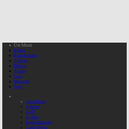
Üst Menü
Kıbrıs
Rum Kesimi
Türkiye
Dünya
Yaşam
Spor
Magazin
Spor
Altın Detay
Altınlar
AMP
Ayarlar
Beğendiklerim
Canlı Borsa