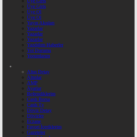
Üye Giriş
Üye Giriş
Üye Ol
Üye Ol
Yayın Akışları
Yazarlar
Yazarlar
Yazarlar
Yazdığım Haberler
Yol Durumu
Yorumlarım
Altın Detay
Altınlar
AMP
Ayarlar
Beğendiklerim
Canlı Borsa
Canlı Tv
Döviz Detay
Dövizler
Eczane
Favori İçeriklerim
Gazeteler