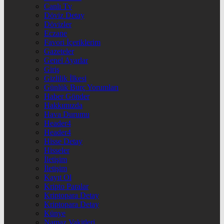
Canlı Tv
Döviz Detay
Dövizler
Eczane
Favori İçeriklerim
Gazeteler
Genel Ayarlar
Giriş
Gizlilik İlkesi
Günlük Burç Yorumları
Haber Gönder
Hakkımızda
Hava Durumu
Header4
Header4
Hisse Detay
Hisseler
İletişim
İletişim
Kayıt Ol
Kripto Paralar
Kriptopara Detay
Kriptopara Detay
Künye
Namaz Vakitleri