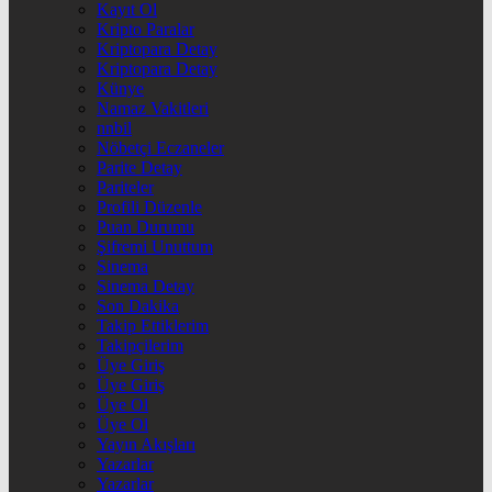
Kayıt Ol
Kripto Paralar
Kriptopara Detay
Kriptopara Detay
Künye
Namaz Vakitleri
nnbil
Nöbetçi Eczaneler
Parite Detay
Pariteler
Profili Düzenle
Puan Durumu
Şifremi Unuttum
Sinema
Sinema Detay
Son Dakika
Takip Ettiklerim
Takipçilerim
Üye Giriş
Üye Giriş
Üye Ol
Üye Ol
Yayın Akışları
Yazarlar
Yazarlar