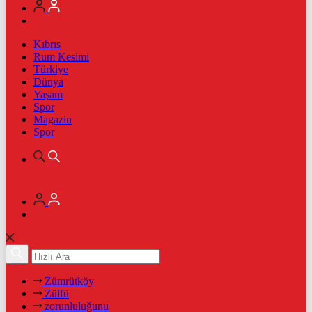
Kıbrıs
Rum Kesimi
Türkiye
Dünya
Yaşam
Spor
Magazin
Spor
Zümrütköy
Zülfü
zorunluluğunu