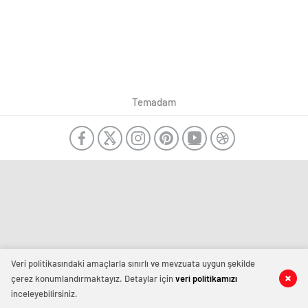
Temadam
Veri politikasındaki amaçlarla sınırlı ve mevzuata uygun şekilde
çerez konumlandırmaktayız. Detaylar için
veri politikamızı
inceleyebilirsiniz.