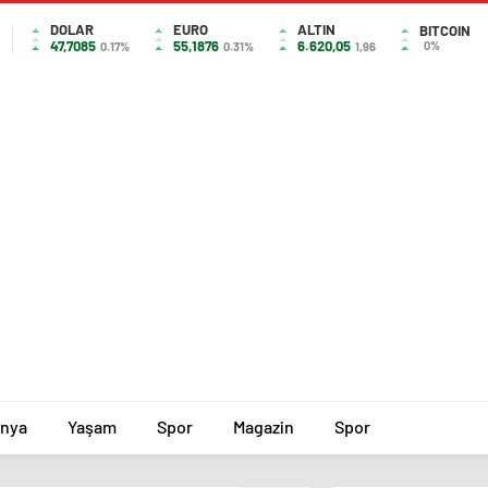
DOLAR
EURO
ALTIN
BITCOIN
47,7085
55,1876
6.620,05
0%
0.17%
0.31%
1,96
nya
Yaşam
Spor
Magazin
Spor