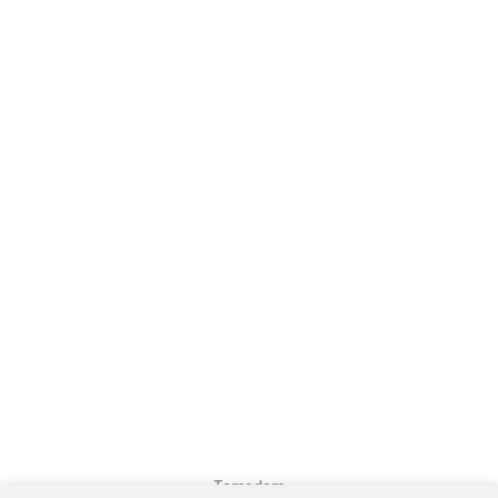
Temadam