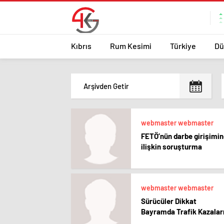
Kıbrıs
Rum Kesimi
Türkiye
Dü
webmaster webmaster
FETÖ’nün darbe girişimi
ilişkin soruşturma
webmaster webmaster
Sürücüler Dikkat
Bayramda Trafik Kazalar