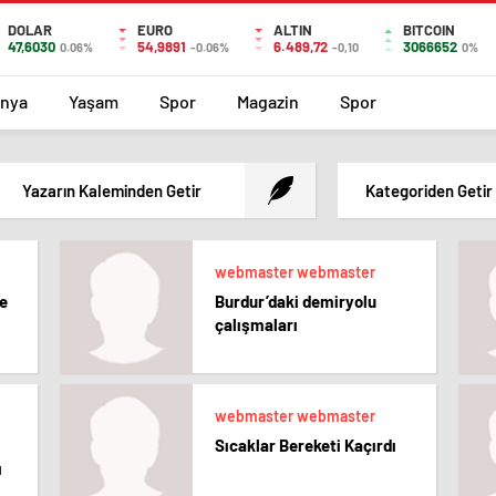
DOLAR
EURO
ALTIN
BITCOIN
47,6030
54,9891
6.489,72
3066652
0.06%
-0.06%
-0,10
0%
nya
Yaşam
Spor
Magazin
Spor
Yazarın Kaleminden Getir
Kategoriden Getir
webmaster webmaster
ne
Burdur’daki demiryolu
çalışmaları
webmaster webmaster
Sıcaklar Bereketi Kaçırdı
ı