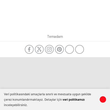
Temadam
Veri politikasındaki amaçlarla sınırlı ve mevzuata uygun şekilde
çerez konumlandırmaktayız. Detaylar için
veri politikamızı
inceleyebilirsiniz.