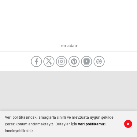
Temadam
Veri politikasındaki amaçlarla sınırlı ve mevzuata uygun şekilde
çerez konumlandırmaktayız. Detaylar için
veri politikamızı
inceleyebilirsiniz.