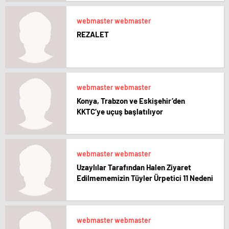
webmaster webmaster
REZALET
webmaster webmaster
Konya, Trabzon ve Eskişehir’den
KKTC’ye uçuş başlatılıyor
webmaster webmaster
Uzaylılar Tarafından Halen Ziyaret
Edilmememizin Tüyler Ürpetici 11 Nedeni
webmaster webmaster