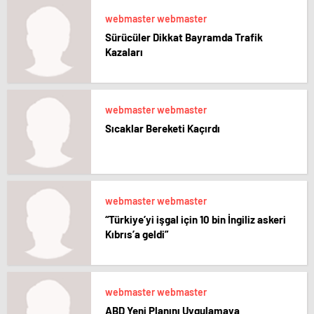
webmaster webmaster
Sürücüler Dikkat Bayramda Trafik
Kazaları
webmaster webmaster
Sıcaklar Bereketi Kaçırdı
webmaster webmaster
“Türkiye’yi işgal için 10 bin İngiliz askeri
Kıbrıs’a geldi”
webmaster webmaster
ABD Yeni Planını Uygulamaya