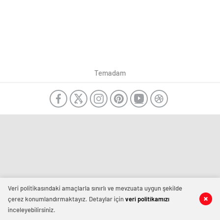
Temadam
Veri politikasındaki amaçlarla sınırlı ve mevzuata uygun şekilde
çerez konumlandırmaktayız. Detaylar için
veri politikamızı
inceleyebilirsiniz.