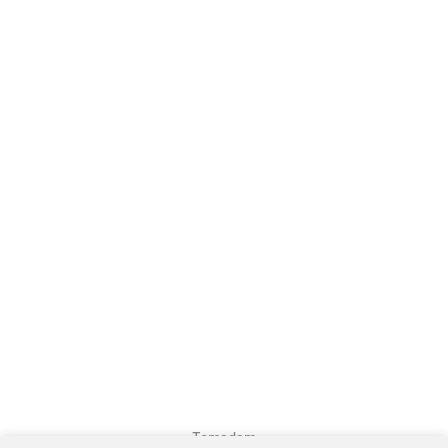
Temadam