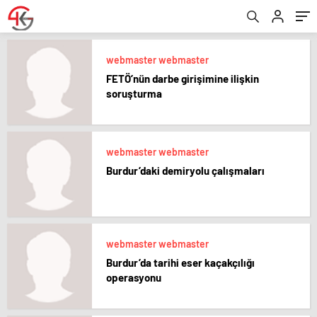
webmaster webmaster
FETÖ’nün darbe girişimine ilişkin
soruşturma
webmaster webmaster
Burdur’daki demiryolu çalışmaları
webmaster webmaster
Burdur’da tarihi eser kaçakçılığı
operasyonu