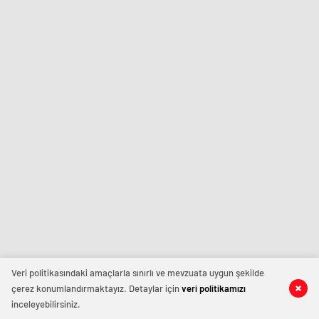
Veri politikasındaki amaçlarla sınırlı ve mevzuata uygun şekilde
çerez konumlandırmaktayız. Detaylar için
veri politikamızı
inceleyebilirsiniz.