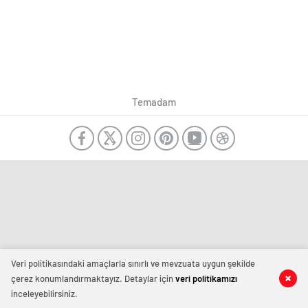
Temadam
Veri politikasındaki amaçlarla sınırlı ve mevzuata uygun şekilde
çerez konumlandırmaktayız. Detaylar için
veri politikamızı
inceleyebilirsiniz.