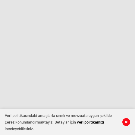
Veri politikasındaki amaçlarla sınırlı ve mevzuata uygun şekilde
çerez konumlandırmaktayız. Detaylar için
veri politikamızı
inceleyebilirsiniz.