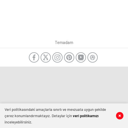
Temadam
Veri politikasındaki amaçlarla sınırlı ve mevzuata uygun şekilde
çerez konumlandırmaktayız. Detaylar için
veri politikamızı
inceleyebilirsiniz.