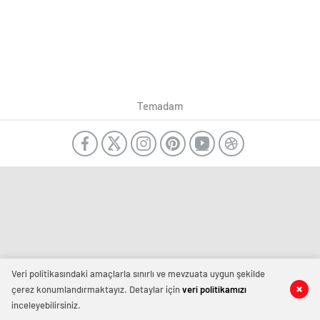
Temadam
Veri politikasındaki amaçlarla sınırlı ve mevzuata uygun şekilde
çerez konumlandırmaktayız. Detaylar için
veri politikamızı
inceleyebilirsiniz.