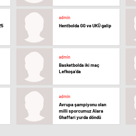
admin
25
Hentbolda GG ve UKÜ galip
admin
Basketbolda iki maç
Lefkoşa’da
admin
Avrupa şampiyonu olan
milli sporcumuz Alara
Ghaffari yurda döndü