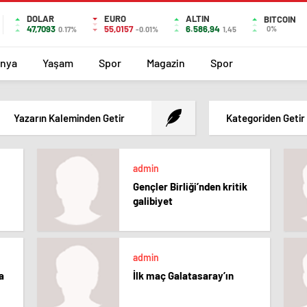
DOLAR
EURO
ALTIN
BITCOIN
47,7093
55,0157
6.586,94
0%
0.17%
-0.01%
1,45
nya
Yaşam
Spor
Magazin
Spor
Yazarın Kaleminden Getir
Kategoriden Getir
admin
Gençler Birliği’nden kritik
galibiyet
admin
a
İlk maç Galatasaray’ın