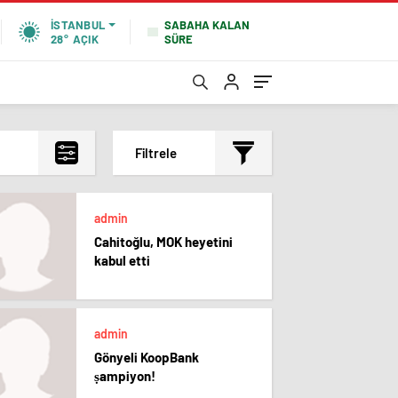
SABAHA KALAN
İSTANBUL
SÜRE
28°
AÇIK
Filtrele
En çok okunanlar
admin
En az okunanlar
Cahitoğlu, MOK heyetini
Yorum Sayısına Göre
kabul etti
En yeniler
En eskiler
admin
Gönyeli KoopBank
ṣampiyon!