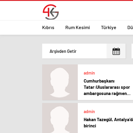
Kıbrıs
Rum Kesimi
Türkiye
Dü
admin
Cumhurbaşkanı
Tatar:Uluslararası spor
ambargosuna rağmen
ülkede sporun gelişmesi
için yatırımlar sürüyor
admin
Hakan Tazegül, Antalya’d
birinci