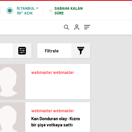
SABAHA KALAN
İSTANBUL
SÜRE
30°
AÇIK
Filtrele
En çok okunanlar
webmaster webmaster
En az okunanlar
Yorum Sayısına Göre
En yeniler
En eskiler
webmaster webmaster
Kan Donduran olay: Kızını
bir şişe votkaya sattı