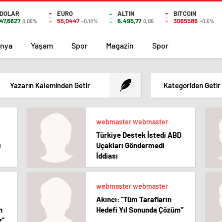
DOLAR
EURO
ALTIN
BITCOIN
47,6627
55,0447
6.495,77
3065586
0.05%
-0.12%
0,05
-0.5%
nya
Yaşam
Spor
Magazin
Spor
Yazarın Kaleminden Getir
Kategoriden Getir
webmaster webmaster
Türkiye Destek İstedi ABD
ı
Uçakları Göndermedi
İddiası
webmaster webmaster
Akıncı: ”Tüm Tarafların
n
Hedefi Yıl Sonunda Çözüm”
z”