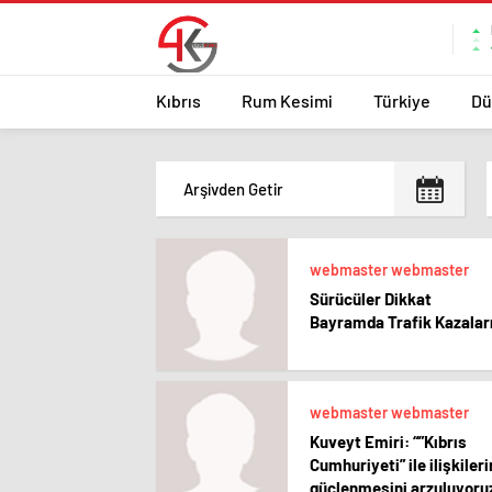
Kıbrıs
Rum Kesimi
Türkiye
Dü
webmaster webmaster
Sürücüler Dikkat
Bayramda Trafik Kazalar
webmaster webmaster
Kuveyt Emiri: “”Kıbrıs
Cumhuriyeti” ile ilişkileri
güçlenmesini arzuluyoru