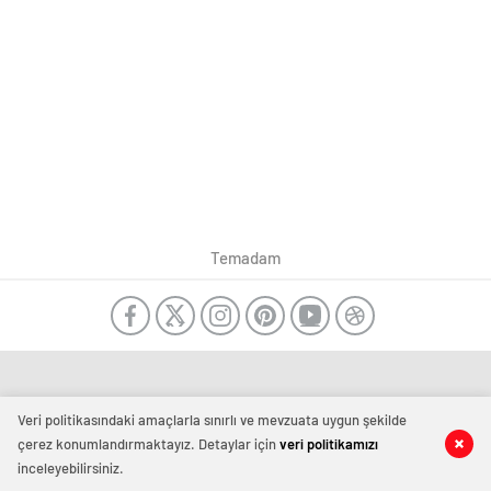
Temadam
Veri politikasındaki amaçlarla sınırlı ve mevzuata uygun şekilde
çerez konumlandırmaktayız. Detaylar için
veri politikamızı
inceleyebilirsiniz.