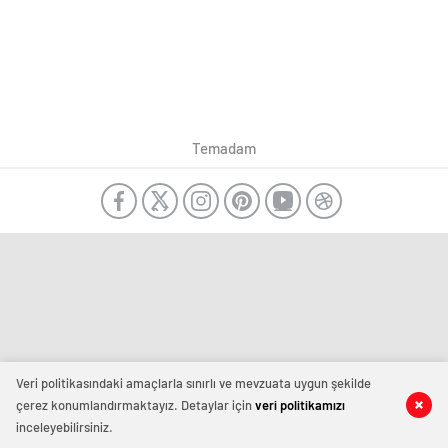
Temadam
Veri politikasındaki amaçlarla sınırlı ve mevzuata uygun şekilde
çerez konumlandırmaktayız. Detaylar için
veri politikamızı
inceleyebilirsiniz.