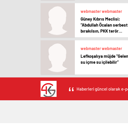
webmaster webmaster
Güney Kıbrıs Meclisi;
“Abdullah Öcalan serbest
bırakılsın, PKK terör
listesinden çıkarılsın”
webmaster webmaster
Lefkoşalıya müjde ”Gele
su içme su içilebilir”
Haberleri güncel olarak e-po