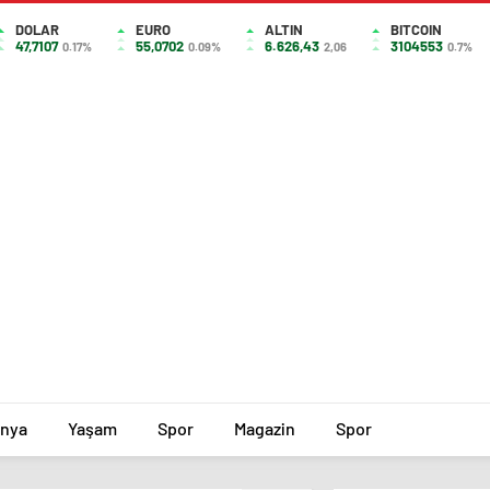
DOLAR
EURO
ALTIN
BITCOIN
47,7107
55,0702
6.626,43
3104553
0.17%
0.09%
2,06
0.7%
nya
Yaşam
Spor
Magazin
Spor