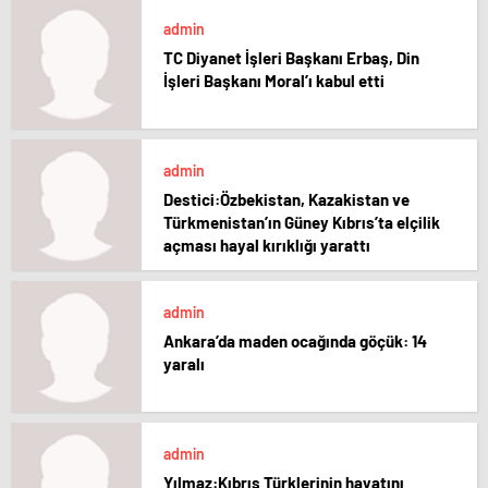
admin
TC Diyanet İşleri Başkanı Erbaş, Din
İşleri Başkanı Moral’ı kabul etti
admin
Destici:Özbekistan, Kazakistan ve
Türkmenistan’ın Güney Kıbrıs’ta elçilik
açması hayal kırıklığı yarattı
admin
Ankara’da maden ocağında göçük: 14
yaralı
admin
Yılmaz:Kıbrıs Türklerinin hayatını