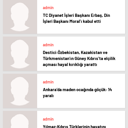
admin
TC Diyanet İşleri Başkanı Erbaş, Din
İşleri Başkanı Moral’ı kabul etti
admin
Destici:Özbekistan, Kazakistan ve
Türkmenistan’ın Güney Kıbrıs’ta elçilik
açması hayal kırıklığı yarattı
admin
Ankara’da maden ocağında göçük: 14
yaralı
admin
Yılmaz:Kıbrıs Türklerinin hayatını