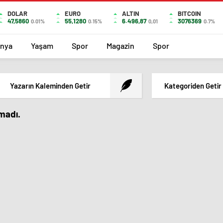
DOLAR
EURO
ALTIN
BITCOIN
47,5860
55,1280
6.496,87
3076369
0.01%
0.15%
0,01
0.7%
nya
Yaşam
Spor
Magazin
Spor
Yazarın Kaleminden Getir
Kategoriden Getir
amadı.