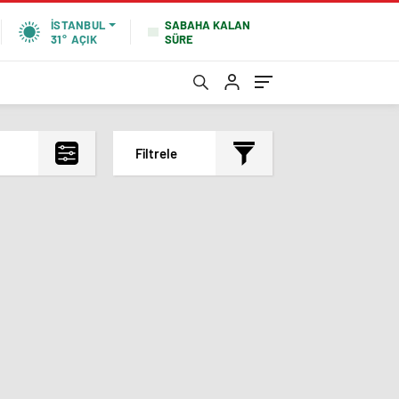
SABAHA KALAN
İSTANBUL
SÜRE
31°
AÇIK
Filtrele
En çok okunanlar
En az okunanlar
Yorum Sayısına Göre
En yeniler
En eskiler