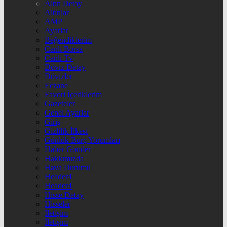
Altın Detay
Altınlar
AMP
Ayarlar
Beğendiklerim
Canlı Borsa
Canlı Tv
Döviz Detay
Dövizler
Eczane
Favori İçeriklerim
Gazeteler
Genel Ayarlar
Giriş
Gizlilik İlkesi
Günlük Burç Yorumları
Haber Gönder
Hakkımızda
Hava Durumu
Header4
Header4
Hisse Detay
Hisseler
İletişim
İletişim