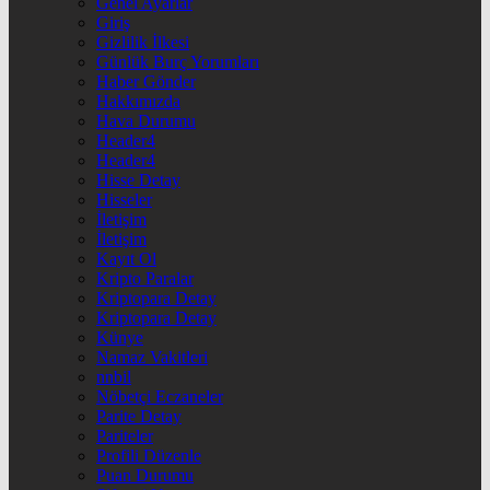
Genel Ayarlar
Giriş
Gizlilik İlkesi
Günlük Burç Yorumları
Haber Gönder
Hakkımızda
Hava Durumu
Header4
Header4
Hisse Detay
Hisseler
İletişim
İletişim
Kayıt Ol
Kripto Paralar
Kriptopara Detay
Kriptopara Detay
Künye
Namaz Vakitleri
nnbil
Nöbetçi Eczaneler
Parite Detay
Pariteler
Profili Düzenle
Puan Durumu