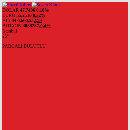
DOLAR
47,7436
0.18%
EURO
55,2510
0.32%
ALTIN
6.660,55
2,59
BITCOIN
3088287
-0.4%
İstanbul
25°
PARÇALI BULUTLU