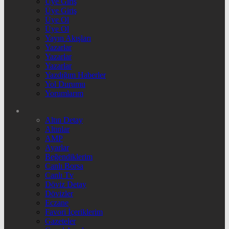
Üye Giriş
Üye Giriş
Üye Ol
Üye Ol
Yayın Akışları
Yazarlar
Yazarlar
Yazarlar
Yazdığım Haberler
Yol Durumu
Yorumlarım
Altın Detay
Altınlar
AMP
Ayarlar
Beğendiklerim
Canlı Borsa
Canlı Tv
Döviz Detay
Dövizler
Eczane
Favori İçeriklerim
Gazeteler