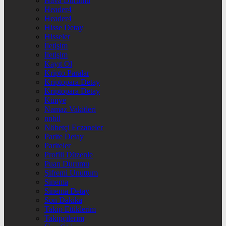
Hava Durumu
Header4
Header4
Hisse Detay
Hisseler
İletişim
İletişim
Kayıt Ol
Kripto Paralar
Kriptopara Detay
Kriptopara Detay
Künye
Namaz Vakitleri
nnbil
Nöbetçi Eczaneler
Parite Detay
Pariteler
Profili Düzenle
Puan Durumu
Şifremi Unuttum
Sinema
Sinema Detay
Son Dakika
Takip Ettiklerim
Takipçilerim