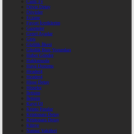
Canlı Tv
Döviz Detay
Dövizler
Eczane
Favori İçeriklerim
Gazeteler
Genel Ayarlar
Giriş
Gizlilik İlkesi
Günlük Burç Yorumları
Haber Gönder
Hakkımızda
Hava Durumu
Header4
Header4
Hisse Detay
Hisseler
İletişim
İletişim
Kayıt Ol
Kripto Paralar
Kriptopara Detay
Kriptopara Detay
Künye
Namaz Vakitleri