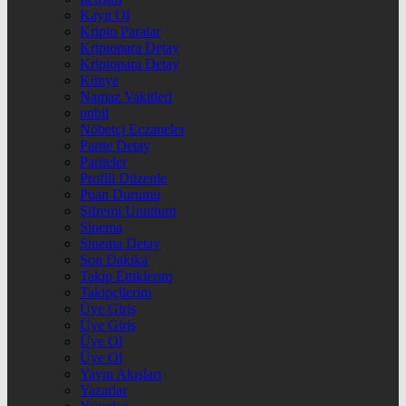
Kayıt Ol
Kripto Paralar
Kriptopara Detay
Kriptopara Detay
Künye
Namaz Vakitleri
nnbil
Nöbetçi Eczaneler
Parite Detay
Pariteler
Profili Düzenle
Puan Durumu
Şifremi Unuttum
Sinema
Sinema Detay
Son Dakika
Takip Ettiklerim
Takipçilerim
Üye Giriş
Üye Giriş
Üye Ol
Üye Ol
Yayın Akışları
Yazarlar