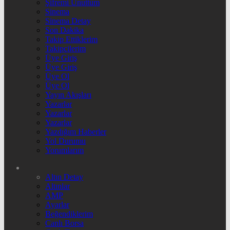
Şifremi Unuttum
Sinema
Sinema Detay
Son Dakika
Takip Ettiklerim
Takipçilerim
Üye Giriş
Üye Giriş
Üye Ol
Üye Ol
Yayın Akışları
Yazarlar
Yazarlar
Yazarlar
Yazdığım Haberler
Yol Durumu
Yorumlarım
Altın Detay
Altınlar
AMP
Ayarlar
Beğendiklerim
Canlı Borsa