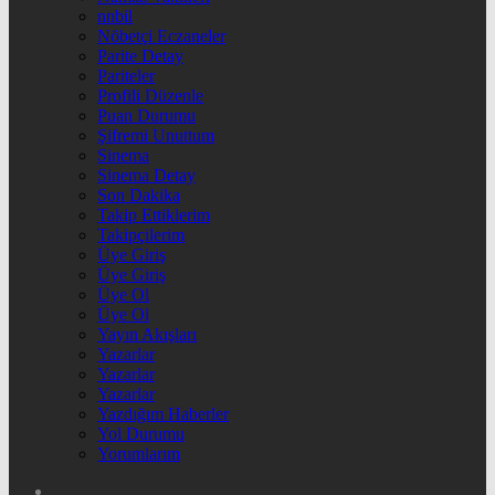
nnbil
Nöbetçi Eczaneler
Parite Detay
Pariteler
Profili Düzenle
Puan Durumu
Şifremi Unuttum
Sinema
Sinema Detay
Son Dakika
Takip Ettiklerim
Takipçilerim
Üye Giriş
Üye Giriş
Üye Ol
Üye Ol
Yayın Akışları
Yazarlar
Yazarlar
Yazarlar
Yazdığım Haberler
Yol Durumu
Yorumlarım