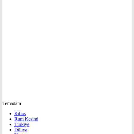
Temadam
Kıbrıs
Rum Kesimi
Türkiye
Dünya