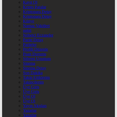
Kayıt Ol
Kripto Paralar
Kriptopara Detay
Kriptopara Detay
Künye
Namaz Vakitleri
nnbil
Nöbetçi Eczaneler
Parite Detay
Pariteler
Profili Düzenle
Puan Durumu
Şifremi Unuttum
Sinema
Sinema Detay
Son Dakika
Takip Ettiklerim
Takipçilerim
Üye Giriş
Üye Giriş
Üye Ol
Üye Ol
Yayın Akışları
Yazarlar
Yazarlar