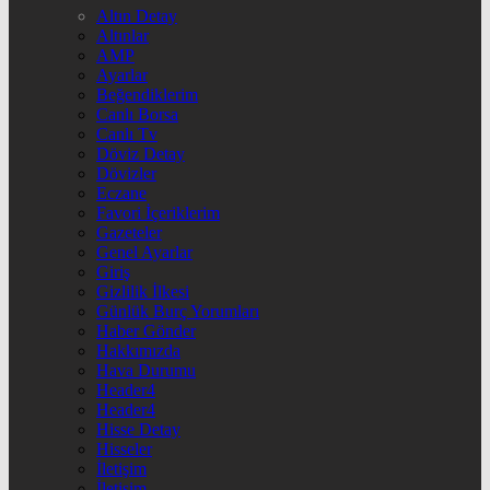
Altın Detay
Altınlar
AMP
Ayarlar
Beğendiklerim
Canlı Borsa
Canlı Tv
Döviz Detay
Dövizler
Eczane
Favori İçeriklerim
Gazeteler
Genel Ayarlar
Giriş
Gizlilik İlkesi
Günlük Burç Yorumları
Haber Gönder
Hakkımızda
Hava Durumu
Header4
Header4
Hisse Detay
Hisseler
İletişim
İletişim