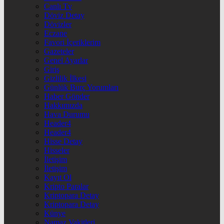
Canlı Tv
Döviz Detay
Dövizler
Eczane
Favori İçeriklerim
Gazeteler
Genel Ayarlar
Giriş
Gizlilik İlkesi
Günlük Burç Yorumları
Haber Gönder
Hakkımızda
Hava Durumu
Header4
Header4
Hisse Detay
Hisseler
İletişim
İletişim
Kayıt Ol
Kripto Paralar
Kriptopara Detay
Kriptopara Detay
Künye
Namaz Vakitleri