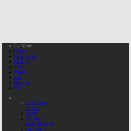
Üst Menü
Kıbrıs
Rum Kesimi
Türkiye
Dünya
Yaşam
Spor
Magazin
Spor
Altın Detay
Altınlar
AMP
Ayarlar
Beğendiklerim
Canlı Borsa