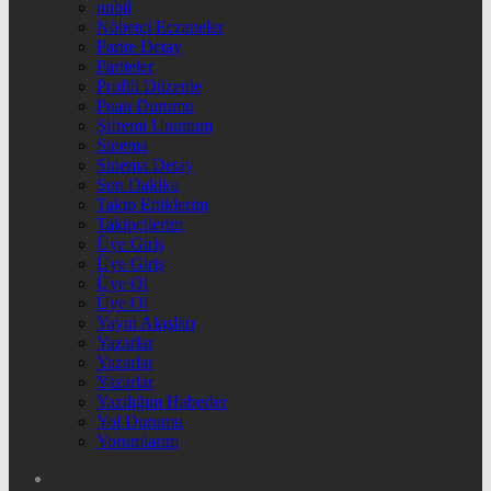
nnbil
Nöbetçi Eczaneler
Parite Detay
Pariteler
Profili Düzenle
Puan Durumu
Şifremi Unuttum
Sinema
Sinema Detay
Son Dakika
Takip Ettiklerim
Takipçilerim
Üye Giriş
Üye Giriş
Üye Ol
Üye Ol
Yayın Akışları
Yazarlar
Yazarlar
Yazarlar
Yazdığım Haberler
Yol Durumu
Yorumlarım