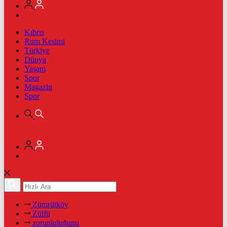
Kıbrıs
Rum Kesimi
Türkiye
Dünya
Yaşam
Spor
Magazin
Spor
Zümrütköy
Zülfü
zorunluluğunu