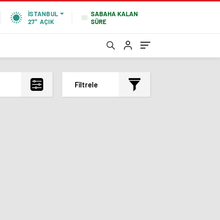
SABAHA KALAN
İSTANBUL
SÜRE
27°
AÇIK
Filtrele
En çok okunanlar
En az okunanlar
Yorum Sayısına Göre
En yeniler
En eskiler