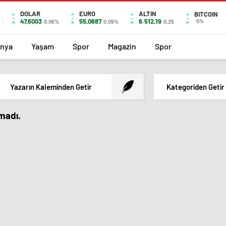
DOLAR
EURO
ALTIN
BITCOIN
47,6003
55,0687
6.512,19
0%
0.06%
0.09%
0,25
nya
Yaşam
Spor
Magazin
Spor
Yazarın Kaleminden Getir
Kategoriden Getir
amadı.