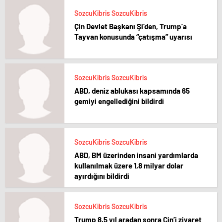
SozcuKibris SozcuKibris
Çin Devlet Başkanı Şi’den, Trump’a
Tayvan konusunda “çatışma” uyarısı
SozcuKibris SozcuKibris
ABD, deniz ablukası kapsamında 65
gemiyi engellediğini bildirdi
SozcuKibris SozcuKibris
ABD, BM üzerinden insani yardımlarda
kullanılmak üzere 1,8 milyar dolar
ayırdığını bildirdi
SozcuKibris SozcuKibris
Trump 8,5 yıl aradan sonra Çin’i ziyaret