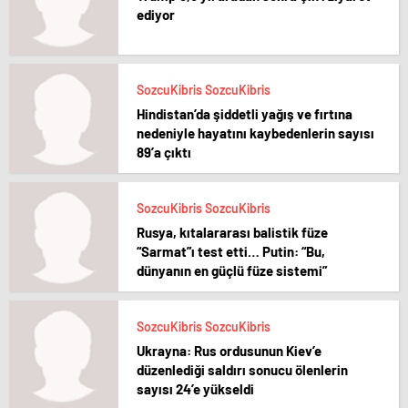
ediyor
SozcuKibris SozcuKibris
Hindistan’da şiddetli yağış ve fırtına
nedeniyle hayatını kaybedenlerin sayısı
89’a çıktı
SozcuKibris SozcuKibris
Rusya, kıtalararası balistik füze
“Sarmat”ı test etti… Putin: “Bu,
dünyanın en güçlü füze sistemi”
SozcuKibris SozcuKibris
Ukrayna: Rus ordusunun Kiev’e
düzenlediği saldırı sonucu ölenlerin
sayısı 24’e yükseldi