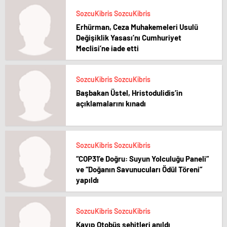
SozcuKibris SozcuKibris
Erhürman, Ceza Muhakemeleri Usulü
Değişiklik Yasası’nı Cumhuriyet
Meclisi’ne iade etti
SozcuKibris SozcuKibris
Başbakan Üstel, Hristodulidis’in
açıklamalarını kınadı
SozcuKibris SozcuKibris
“COP31’e Doğru: Suyun Yolculuğu Paneli”
ve “Doğanın Savunucuları Ödül Töreni”
yapıldı
SozcuKibris SozcuKibris
Kayıp Otobüs şehitleri anıldı