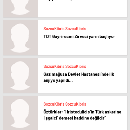
SozcuKibris SozcuKibris
TDT Gayriresmi Zirvesi yarın başlıyor
SozcuKibris SozcuKibris
Gazimağusa Devlet Hastanesi’nde ilk
anjiyo yapıldı…
SozcuKibris SozcuKibris
Öztürkler: “Hristodulidis’in Türk askerine
‘işgalci’ demesi haddine değildir”