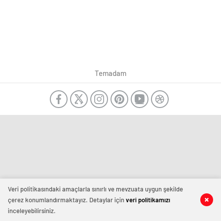
Temadam
Veri politikasındaki amaçlarla sınırlı ve mevzuata uygun şekilde
çerez konumlandırmaktayız. Detaylar için
veri politikamızı
inceleyebilirsiniz.