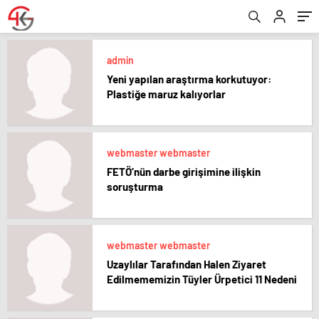
admin
Yeni yapılan araştırma korkutuyor:
Plastiğe maruz kalıyorlar
webmaster webmaster
FETÖ’nün darbe girişimine ilişkin
soruşturma
webmaster webmaster
Uzaylılar Tarafından Halen Ziyaret
Edilmememizin Tüyler Ürpetici 11 Nedeni