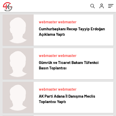
webmaster webmaster
Cumhurbaşkanı Recep Tayyip Erdoğan
Açıklama Yaptı
webmaster webmaster
Gümrük ve Ticaret Bakanı Tüfenkci
Basın Toplantısı
webmaster webmaster
AK Parti Adana İl Danışma Meclis
Toplantısı Yaptı