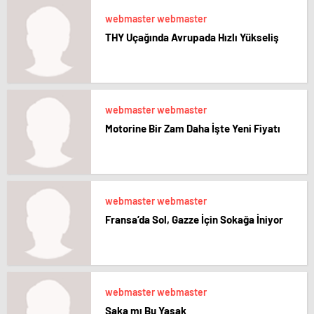
webmaster webmaster
THY Uçağında Avrupada Hızlı Yükseliş
webmaster webmaster
Motorine Bir Zam Daha İşte Yeni Fiyatı
webmaster webmaster
Fransa’da Sol, Gazze İçin Sokağa İniyor
webmaster webmaster
Şaka mı Bu Yasak