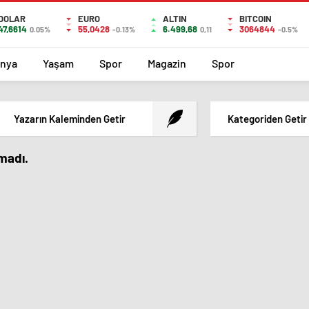
DOLAR
EURO
ALTIN
BITCOIN
47,6614
55,0428
6.499,68
3064844
0.05%
-0.13%
0,11
-0.5%
nya
Yaşam
Spor
Magazin
Spor
Yazarın Kaleminden Getir
Kategoriden Getir
amadı.