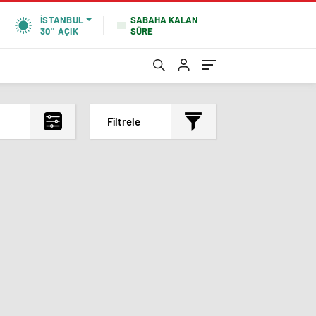
SABAHA KALAN
İSTANBUL
SÜRE
30°
AÇIK
Filtrele
En çok okunanlar
En az okunanlar
Yorum Sayısına Göre
En yeniler
En eskiler