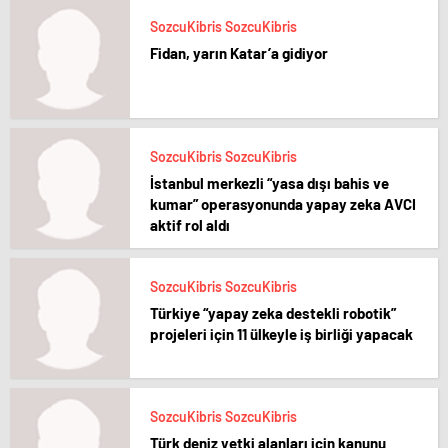
SozcuKibris SozcuKibris
Fidan, yarın Katar’a gidiyor
SozcuKibris SozcuKibris
İstanbul merkezli “yasa dışı bahis ve
kumar” operasyonunda yapay zeka AVCI
aktif rol aldı
SozcuKibris SozcuKibris
Türkiye “yapay zeka destekli robotik”
projeleri için 11 ülkeyle iş birliği yapacak
SozcuKibris SozcuKibris
Türk deniz yetki alanları için kanunu