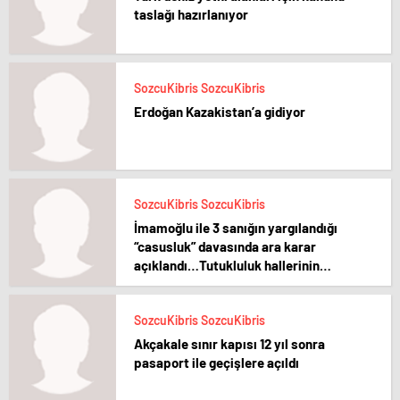
taslağı hazırlanıyor
SozcuKibris SozcuKibris
Erdoğan Kazakistan’a gidiyor
SozcuKibris SozcuKibris
İmamoğlu ile 3 sanığın yargılandığı
“casusluk” davasında ara karar
açıklandı…Tutukluluk hallerinin
devamına karar verildi
SozcuKibris SozcuKibris
Akçakale sınır kapısı 12 yıl sonra
pasaport ile geçişlere açıldı