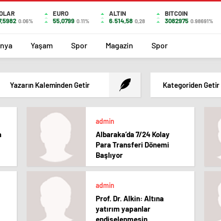
OLAR
EURO
ALTIN
BITCOIN
7,5982
55,0799
6.514,58
3082975
0.06%
0.11%
0,28
0.98691%
nya
Yaşam
Spor
Magazin
Spor
Yazarın Kaleminden Getir
Kategoriden Getir
admin
a
Albaraka’da 7/24 Kolay
Para Transferi Dönemi
Başlıyor
admin
Prof. Dr. Alkin: Altına
yatırım yapanlar
endişelenmesin