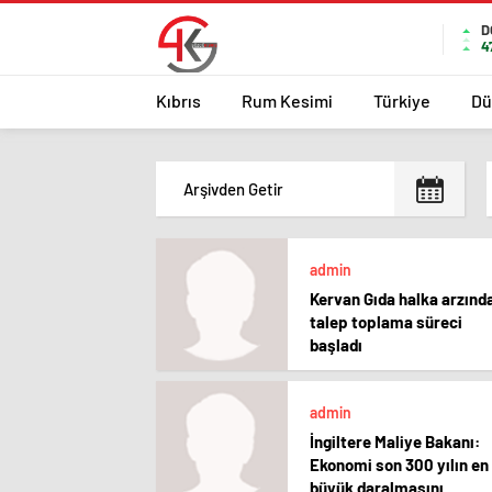
D
4
Kıbrıs
Rum Kesimi
Türkiye
Dü
admin
Kervan Gıda halka arzınd
talep toplama süreci
başladı
admin
İngiltere Maliye Bakanı:
Ekonomi son 300 yılın en
büyük daralmasını