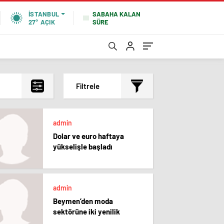
SABAHA KALAN
İSTANBUL
SÜRE
27°
AÇIK
Filtrele
En çok okunanlar
admin
En az okunanlar
Dolar ve euro haftaya
Yorum Sayısına Göre
yükselişle başladı
En yeniler
En eskiler
admin
Beymen’den moda
sektörüne iki yenilik