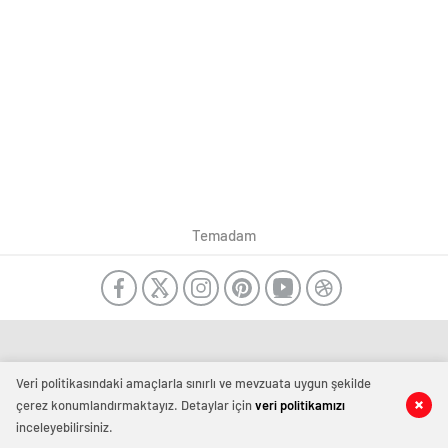
Temadam
Veri politikasındaki amaçlarla sınırlı ve mevzuata uygun şekilde
çerez konumlandırmaktayız. Detaylar için
veri politikamızı
inceleyebilirsiniz.