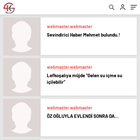
webmaster webmaster
Sevindirici Haber Mehmet bulundu.!
webmaster webmaster
Lefkoşalıya müjde ”Gelen su içme su
içilebilir”
webmaster webmaster
ÖZ OĞLUYLA EVLENDİ SONRA DA…