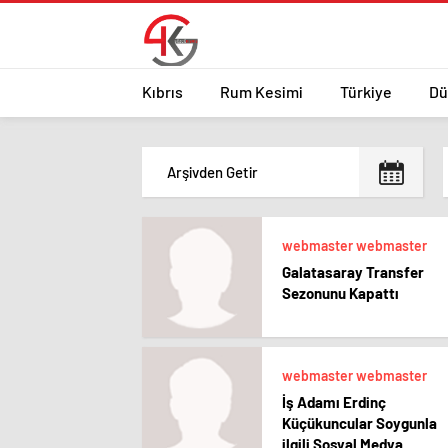
Kıbrıs
Rum Kesimi
Türkiye
Dü
webmaster webmaster
Galatasaray Transfer
Sezonunu Kapattı
webmaster webmaster
İş Adamı Erdinç
Küçükuncular Soygunla
ilgili Sosyal Medya