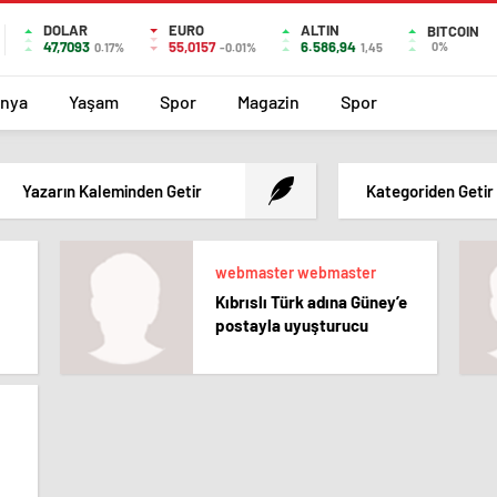
DOLAR
EURO
ALTIN
BITCOIN
47,7093
55,0157
6.586,94
0%
0.17%
-0.01%
1,45
nya
Yaşam
Spor
Magazin
Spor
Yazarın Kaleminden Getir
Kategoriden Getir
webmaster webmaster
Kıbrıslı Türk adına Güney’e
postayla uyuşturucu