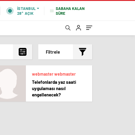
SABAHA KALAN
İSTANBUL
SÜRE
28°
AÇIK
Filtrele
En çok okunanlar
webmaster webmaster
En az okunanlar
Telefonlarda yaz saati
Yorum Sayısına Göre
uygulaması nasıl
En yeniler
engellenecek?
En eskiler