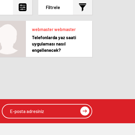
Filtrele
En çok okunanlar
webmaster webmaster
En az okunanlar
Telefonlarda yaz saati
Yorum Sayısına Göre
uygulaması nasıl
En yeniler
engellenecek?
En eskiler