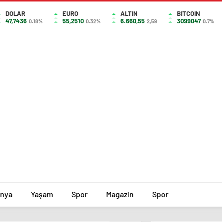
DOLAR
EURO
ALTIN
BITCOIN
47,7436
55,2510
6.660,55
3099047
0.18%
0.32%
2,59
0.7%
nya
Yaşam
Spor
Magazin
Spor