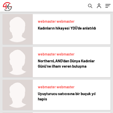
webmaster webmaster
Kadınların hikayesi YDÜ’de anlatıldı
webmaster webmaster
NorthernLAND’dan Dünya Kadınlar
Günü’ne ilham veren buluşma
webmaster webmaster
Uyuşturucu satıcısına bir buçuk yıl
hapis