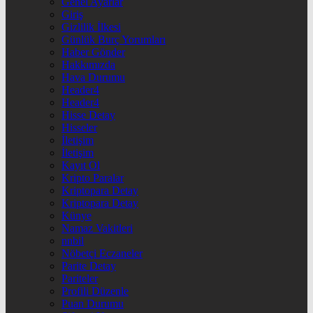
Genel Ayarlar
Giriş
Gizlilik İlkesi
Günlük Burç Yorumları
Haber Gönder
Hakkımızda
Hava Durumu
Header4
Header4
Hisse Detay
Hisseler
İletişim
İletişim
Kayıt Ol
Kripto Paralar
Kriptopara Detay
Kriptopara Detay
Künye
Namaz Vakitleri
nnbil
Nöbetçi Eczaneler
Parite Detay
Pariteler
Profili Düzenle
Puan Durumu