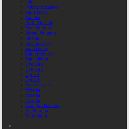
nnbil
Nöbetçi Eczaneler
Parite Detay
Pariteler
Profili Düzenle
Puan Durumu
Şifremi Unuttum
Sinema
Sinema Detay
Son Dakika
Takip Ettiklerim
Takipçilerim
Üye Giriş
Üye Giriş
Üye Ol
Üye Ol
Yayın Akışları
Yazarlar
Yazarlar
Yazarlar
Yazdığım Haberler
Yol Durumu
Yorumlarım