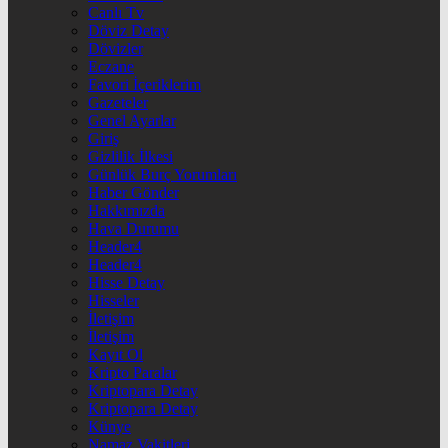
Canlı Tv
Döviz Detay
Dövizler
Eczane
Favori İçeriklerim
Gazeteler
Genel Ayarlar
Giriş
Gizlilik İlkesi
Günlük Burç Yorumları
Haber Gönder
Hakkımızda
Hava Durumu
Header4
Header4
Hisse Detay
Hisseler
İletişim
İletişim
Kayıt Ol
Kripto Paralar
Kriptopara Detay
Kriptopara Detay
Künye
Namaz Vakitleri