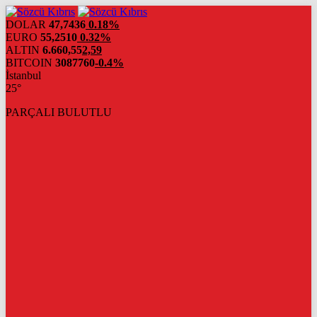
DOLAR
47,7436
0.18%
EURO
55,2510
0.32%
ALTIN
6.660,55
2,59
BITCOIN
3087760
-0.4%
İstanbul
25°
PARÇALI BULUTLU