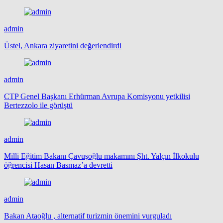
admin
Üstel, Ankara ziyaretini değerlendirdi
admin
CTP Genel Başkanı Erhürman Avrupa Komisyonu yetkilisi
Bertezzolo ile görüştü
admin
Milli Eğitim Bakanı Çavuşoğlu makamını Şht. Yalçın İlkokulu
öğrencisi Hasan Basmaz’a devretti
admin
Bakan Ataoğlu , alternatif turizmin önemini vurguladı