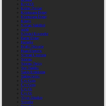
Kayıt Ol
Kripto Paralar
Kriptopara Detay
Kriptopara Detay
Künye
Namaz Vakitleri
nnbil
Nöbetçi Eczaneler
Parite Detay
Pariteler
Profili Düzenle
Puan Durumu
Şifremi Unuttum
Sinema
Sinema Detay
Son Dakika
Takip Ettiklerim
Takipçilerim
Üye Giriş
Üye Giriş
Üye Ol
Üye Ol
Yayın Akışları
Yazarlar