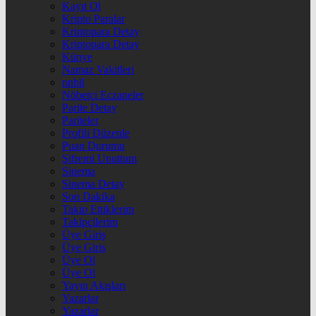
Kayıt Ol
Kripto Paralar
Kriptopara Detay
Kriptopara Detay
Künye
Namaz Vakitleri
nnbil
Nöbetçi Eczaneler
Parite Detay
Pariteler
Profili Düzenle
Puan Durumu
Şifremi Unuttum
Sinema
Sinema Detay
Son Dakika
Takip Ettiklerim
Takipçilerim
Üye Giriş
Üye Giriş
Üye Ol
Üye Ol
Yayın Akışları
Yazarlar
Yazarlar