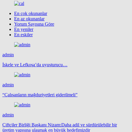
En çok okunanlar
En az okunanlar
Yorum Sayısına Göre
En yeniler
En eskiler
admin
İskele ve Lefkoşa’da uyuşturucu…
admin
“Çalışanların mağduriyetleri giderilmeli”
admin
Çiftçiler Birliği Başkanı Nizam:Daha adil ve sürdürülebilir bir
üretim yapısına ulaşmak en büyük hedefimizdir