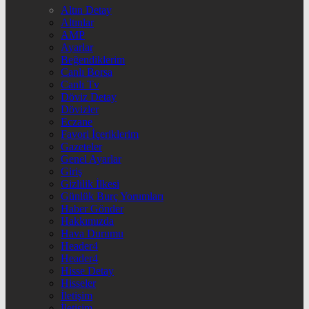
Altın Detay
Altınlar
AMP
Ayarlar
Beğendiklerim
Canlı Borsa
Canlı Tv
Döviz Detay
Dövizler
Eczane
Favori İçeriklerim
Gazeteler
Genel Ayarlar
Giriş
Gizlilik İlkesi
Günlük Burç Yorumları
Haber Gönder
Hakkımızda
Hava Durumu
Header4
Header4
Hisse Detay
Hisseler
İletişim
İletişim