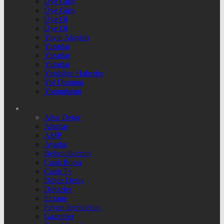
Üye Giriş
Üye Giriş
Üye Ol
Üye Ol
Yayın Akışları
Yazarlar
Yazarlar
Yazarlar
Yazdığım Haberler
Yol Durumu
Yorumlarım
Altın Detay
Altınlar
AMP
Ayarlar
Beğendiklerim
Canlı Borsa
Canlı Tv
Döviz Detay
Dövizler
Eczane
Favori İçeriklerim
Gazeteler