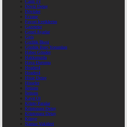
Canlı Tv
Döviz Detay
Dövizler
Eczane
Favori İçeriklerim
Gazeteler
Genel Ayarlar
Giriş
Gizlilik İlkesi
Günlük Burç Yorumları
Haber Gönder
Hakkımızda
Hava Durumu
Header4
Header4
Hisse Detay
Hisseler
İletişim
İletişim
Kayıt Ol
Kripto Paralar
Kriptopara Detay
Kriptopara Detay
Künye
Namaz Vakitleri