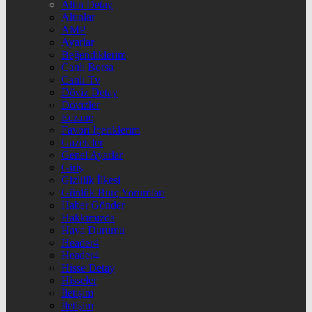
Altın Detay
Altınlar
AMP
Ayarlar
Beğendiklerim
Canlı Borsa
Canlı Tv
Döviz Detay
Dövizler
Eczane
Favori İçeriklerim
Gazeteler
Genel Ayarlar
Giriş
Gizlilik İlkesi
Günlük Burç Yorumları
Haber Gönder
Hakkımızda
Hava Durumu
Header4
Header4
Hisse Detay
Hisseler
İletişim
İletişim