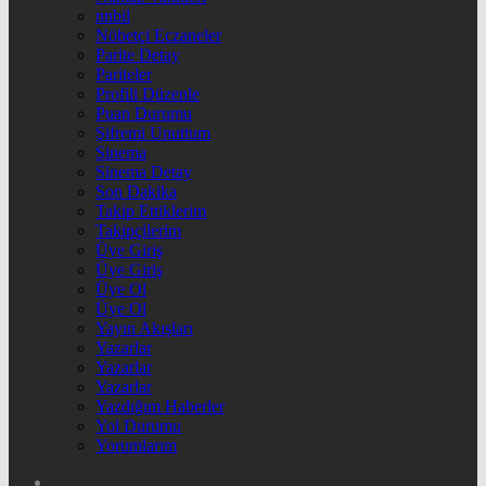
nnbil
Nöbetçi Eczaneler
Parite Detay
Pariteler
Profili Düzenle
Puan Durumu
Şifremi Unuttum
Sinema
Sinema Detay
Son Dakika
Takip Ettiklerim
Takipçilerim
Üye Giriş
Üye Giriş
Üye Ol
Üye Ol
Yayın Akışları
Yazarlar
Yazarlar
Yazarlar
Yazdığım Haberler
Yol Durumu
Yorumlarım