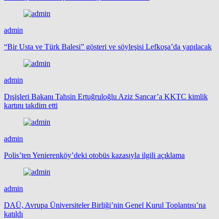
admin
“Bir Usta ve Türk Balesi” gösteri ve söyleşisi Lefkoşa’da yapılacak
admin
Dışişleri Bakanı Tahsin Ertuğruloğlu Aziz Sancar’a KKTC kimlik
kartını takdim etti
admin
Polis’ten Yenierenköy’deki otobüs kazasıyla ilgili açıklama
admin
DAÜ, Avrupa Üniversiteler Birliği’nin Genel Kurul Toplantısı’na
katıldı