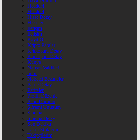
Hava Durumu
Header4
Header4
Hisse Detay
Hisseler
İletişim
İletişim
Kayıt Ol
Kripto Paralar
Kriptopara Detay
Kriptopara Detay
Künye
Namaz Vakitleri
nnbil
Nöbetçi Eczaneler
Parite Detay
Pariteler
Profili Düzenle
Puan Durumu
Şifremi Unuttum
Sinema
Sinema Detay
Son Dakika
Takip Ettiklerim
Takipçilerim