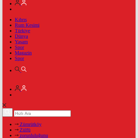
Kıbrıs
Rum Kesimi
Türkiye
Dünya
Yaşam
Spor
Magazin
Spor
Zümrütköy
Zülfü
zorunluluğunu