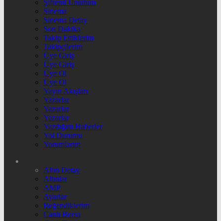
Şifremi Unuttum
Sinema
Sinema Detay
Son Dakika
Takip Ettiklerim
Takipçilerim
Üye Giriş
Üye Giriş
Üye Ol
Üye Ol
Yayın Akışları
Yazarlar
Yazarlar
Yazarlar
Yazdığım Haberler
Yol Durumu
Yorumlarım
Altın Detay
Altınlar
AMP
Ayarlar
Beğendiklerim
Canlı Borsa