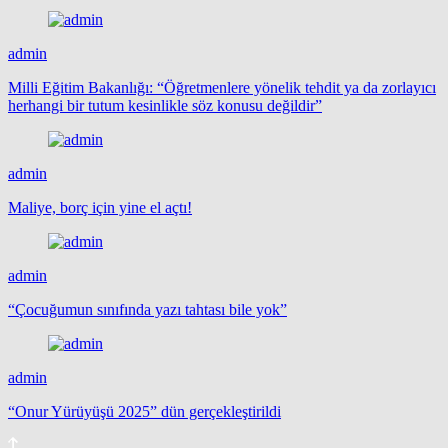
admin
Milli Eğitim Bakanlığı: “Öğretmenlere yönelik tehdit ya da zorlayıcı
herhangi bir tutum kesinlikle söz konusu değildir”
admin
Maliye, borç için yine el açtı!
admin
“Çocuğumun sınıfında yazı tahtası bile yok”
admin
“Onur Yürüyüşü 2025” dün gerçekleştirildi