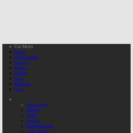
Üst Menü
Kıbrıs
Rum Kesimi
Türkiye
Dünya
Yaşam
Spor
Magazin
Spor
Altın Detay
Altınlar
AMP
Ayarlar
Beğendiklerim
Canlı Borsa