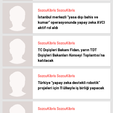
SozcuKibris SozcuKibris
İstanbul merkezli “yasa dışı bahis ve
kumar” operasyonunda yapay zeka AVCI
aktif rol aldı
SozcuKibris SozcuKibris
TC Dışişleri Bakanı Fidan, yarın TDT
Dışişleri Bakanları Konseyi Toplantısı’na
katılacak
SozcuKibris SozcuKibris
Türkiye “yapay zeka destekli robotik”
projeleri için 11 ülkeyle iş birliği yapacak
SozcuKibris SozcuKibris