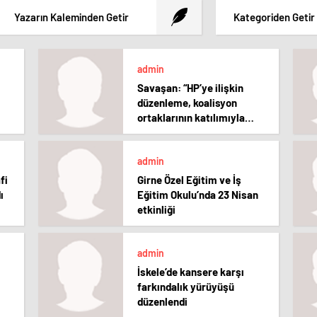
Yazarın Kaleminden Getir
Kategoriden Getir
admin
Savaşan: “HP’ye ilişkin
düzenleme, koalisyon
ortaklarının katılımıyla
UBP genişletilmiş grup
toplantısında görüşülecek”
admin
fi
Girne Özel Eğitim ve İş
ı
Eğitim Okulu’nda 23 Nisan
etkinliği
admin
İskele’de kansere karşı
farkındalık yürüyüşü
düzenlendi