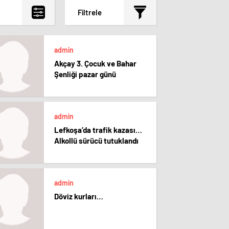
Filtrele
admin
Akçay 3. Çocuk ve Bahar
Şenliği pazar günü
admin
Lefkoşa’da trafik kazası…
Alkollü sürücü tutuklandı
admin
Döviz kurları…