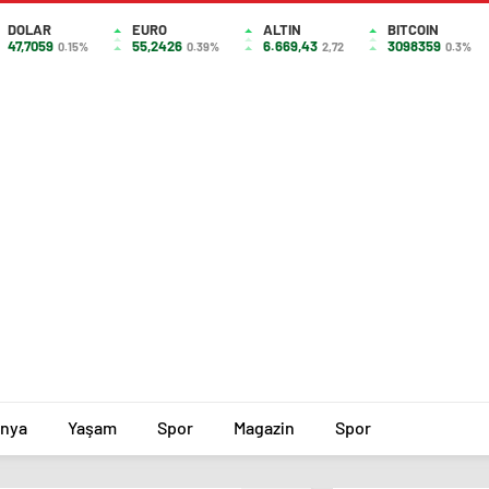
DOLAR
EURO
ALTIN
BITCOIN
47,7059
55,2426
6.669,43
3098359
0.15%
0.39%
2,72
0.3%
nya
Yaşam
Spor
Magazin
Spor