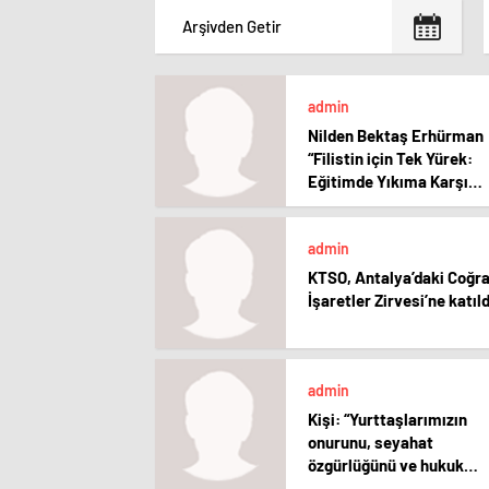
admin
Nilden Bektaş Erhürman
“Filistin için Tek Yürek:
Eğitimde Yıkıma Karşı
Geleceği Korumak”
etkinliğine katıldı
admin
KTSO, Antalya’daki Coğra
İşaretler Zirvesi’ne katıld
admin
Kişi: “Yurttaşlarımızın
onurunu, seyahat
özgürlüğünü ve hukuk
güvencesini savunmayı