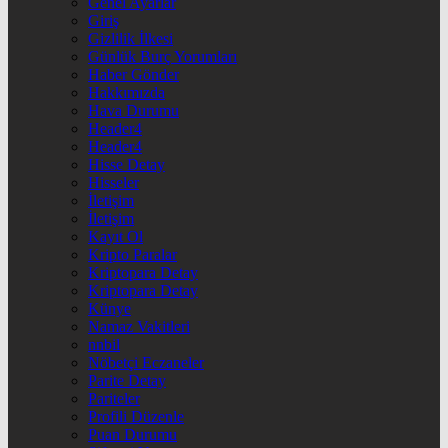
Genel Ayarlar
Giriş
Gizlilik İlkesi
Günlük Burç Yorumları
Haber Gönder
Hakkımızda
Hava Durumu
Header4
Header4
Hisse Detay
Hisseler
İletişim
İletişim
Kayıt Ol
Kripto Paralar
Kriptopara Detay
Kriptopara Detay
Künye
Namaz Vakitleri
nnbil
Nöbetçi Eczaneler
Parite Detay
Pariteler
Profili Düzenle
Puan Durumu