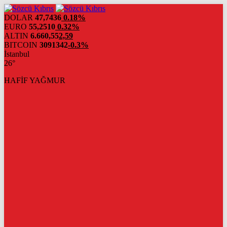
DOLAR
47,7436
0.18%
EURO
55,2510
0.32%
ALTIN
6.660,55
2,59
BITCOIN
3091342
-0.3%
İstanbul
26°
HAFİF YAĞMUR