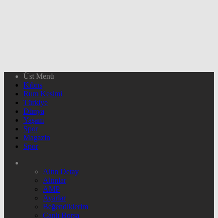
Üst Menü
Kıbrıs
Rum Kesimi
Türkiye
Dünya
Yaşam
Spor
Magazin
Spor
Altın Detay
Altınlar
AMP
Ayarlar
Beğendiklerim
Canlı Borsa