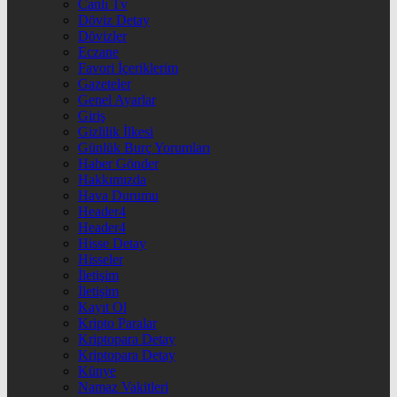
Canlı Tv
Döviz Detay
Dövizler
Eczane
Favori İçeriklerim
Gazeteler
Genel Ayarlar
Giriş
Gizlilik İlkesi
Günlük Burç Yorumları
Haber Gönder
Hakkımızda
Hava Durumu
Header4
Header4
Hisse Detay
Hisseler
İletişim
İletişim
Kayıt Ol
Kripto Paralar
Kriptopara Detay
Kriptopara Detay
Künye
Namaz Vakitleri