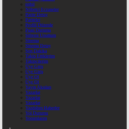
nnbil
Nöbetçi Eczaneler
Parite Detay
Pariteler
Profili Düzenle
Puan Durumu
Şifremi Unuttum
Sinema
Sinema Detay
Son Dakika
Takip Ettiklerim
Takipçilerim
Üye Giriş
Üye Giriş
Üye Ol
Üye Ol
Yayın Akışları
Yazarlar
Yazarlar
Yazarlar
Yazdığım Haberler
Yol Durumu
Yorumlarım