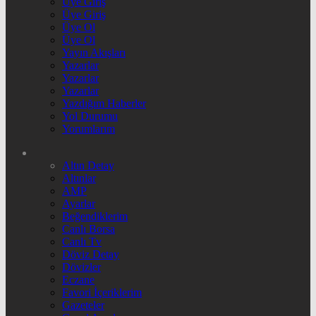
Üye Giriş
Üye Giriş
Üye Ol
Üye Ol
Yayın Akışları
Yazarlar
Yazarlar
Yazarlar
Yazdığım Haberler
Yol Durumu
Yorumlarım
Altın Detay
Altınlar
AMP
Ayarlar
Beğendiklerim
Canlı Borsa
Canlı Tv
Döviz Detay
Dövizler
Eczane
Favori İçeriklerim
Gazeteler