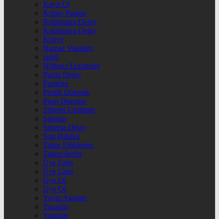
Kayıt Ol
Kripto Paralar
Kriptopara Detay
Kriptopara Detay
Künye
Namaz Vakitleri
nnbil
Nöbetçi Eczaneler
Parite Detay
Pariteler
Profili Düzenle
Puan Durumu
Şifremi Unuttum
Sinema
Sinema Detay
Son Dakika
Takip Ettiklerim
Takipçilerim
Üye Giriş
Üye Giriş
Üye Ol
Üye Ol
Yayın Akışları
Yazarlar
Yazarlar