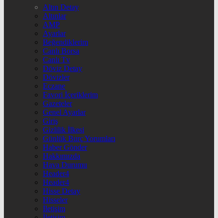
Altın Detay
Altınlar
AMP
Ayarlar
Beğendiklerim
Canlı Borsa
Canlı Tv
Döviz Detay
Dövizler
Eczane
Favori İçeriklerim
Gazeteler
Genel Ayarlar
Giriş
Gizlilik İlkesi
Günlük Burç Yorumları
Haber Gönder
Hakkımızda
Hava Durumu
Header4
Header4
Hisse Detay
Hisseler
İletişim
İletişim