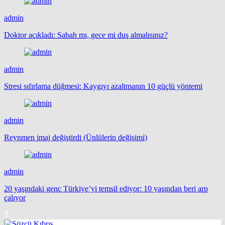
admin
Doktor açıkladı: Sabah mı, gece mi duş almalısınız?
admin
Stresi sıfırlama düğmesi: Kaygıyı azaltmanın 10 güçlü yöntemi
admin
Reynmen imaj değiştirdi (Ünlülerin değişimi)
admin
20 yaşındaki genç Türkiye’yi temsil ediyor: 10 yaşından beri arp
çalıyor