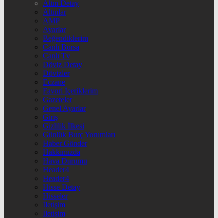
Altın Detay
Altınlar
AMP
Ayarlar
Beğendiklerim
Canlı Borsa
Canlı Tv
Döviz Detay
Dövizler
Eczane
Favori İçeriklerim
Gazeteler
Genel Ayarlar
Giriş
Gizlilik İlkesi
Günlük Burç Yorumları
Haber Gönder
Hakkımızda
Hava Durumu
Header4
Header4
Hisse Detay
Hisseler
İletişim
İletişim