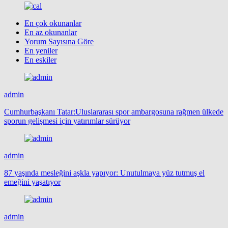
En çok okunanlar
En az okunanlar
Yorum Sayısına Göre
En yeniler
En eskiler
admin
Cumhurbaşkanı Tatar:Uluslararası spor ambargosuna rağmen ülkede
sporun gelişmesi için yatırımlar sürüyor
admin
87 yaşında mesleğini aşkla yapıyor: Unutulmaya yüz tutmuş el
emeğini yaşatıyor
admin