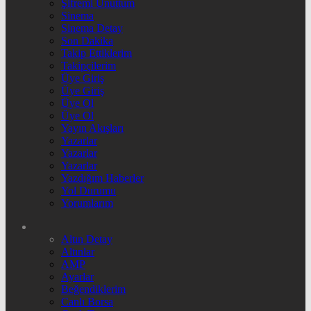
Şifremi Unuttum
Sinema
Sinema Detay
Son Dakika
Takip Ettiklerim
Takipçilerim
Üye Giriş
Üye Giriş
Üye Ol
Üye Ol
Yayın Akışları
Yazarlar
Yazarlar
Yazarlar
Yazdığım Haberler
Yol Durumu
Yorumlarım
Altın Detay
Altınlar
AMP
Ayarlar
Beğendiklerim
Canlı Borsa