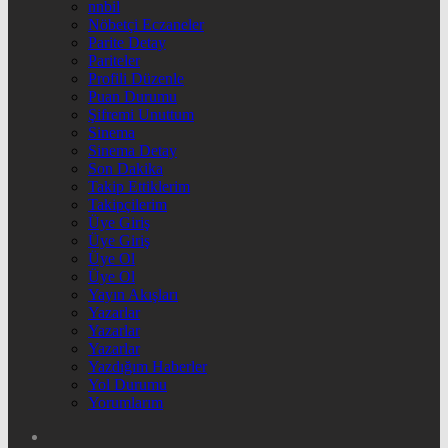
nnbil
Nöbetçi Eczaneler
Parite Detay
Pariteler
Profili Düzenle
Puan Durumu
Şifremi Unuttum
Sinema
Sinema Detay
Son Dakika
Takip Ettiklerim
Takipçilerim
Üye Giriş
Üye Giriş
Üye Ol
Üye Ol
Yayın Akışları
Yazarlar
Yazarlar
Yazarlar
Yazdığım Haberler
Yol Durumu
Yorumlarım