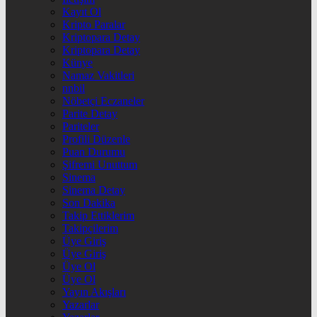
Kayıt Ol
Kripto Paralar
Kriptopara Detay
Kriptopara Detay
Künye
Namaz Vakitleri
nnbil
Nöbetçi Eczaneler
Parite Detay
Pariteler
Profili Düzenle
Puan Durumu
Şifremi Unuttum
Sinema
Sinema Detay
Son Dakika
Takip Ettiklerim
Takipçilerim
Üye Giriş
Üye Giriş
Üye Ol
Üye Ol
Yayın Akışları
Yazarlar