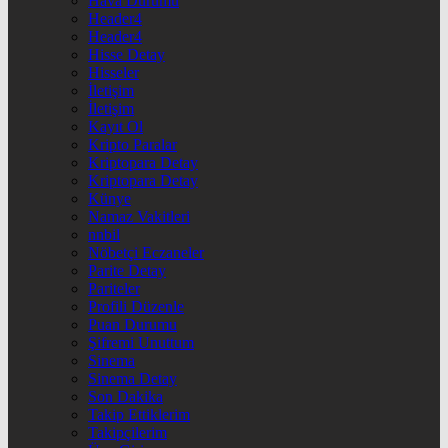
Hava Durumu
Header4
Header4
Hisse Detay
Hisseler
İletişim
İletişim
Kayıt Ol
Kripto Paralar
Kriptopara Detay
Kriptopara Detay
Künye
Namaz Vakitleri
nnbil
Nöbetçi Eczaneler
Parite Detay
Pariteler
Profili Düzenle
Puan Durumu
Şifremi Unuttum
Sinema
Sinema Detay
Son Dakika
Takip Ettiklerim
Takipçilerim