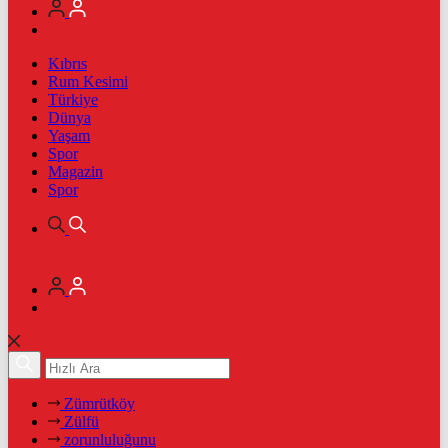
Kıbrıs
Rum Kesimi
Türkiye
Dünya
Yaşam
Spor
Magazin
Spor
Zümrütköy
Zülfü
zorunluluğunu