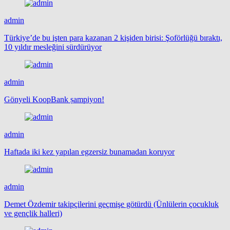
admin
Türkiye’de bu işten para kazanan 2 kişiden birisi: Şoförlüğü bıraktı,
10 yıldır mesleğini sürdürüyor
admin
Gönyeli KoopBank ṣampiyon!
admin
Haftada iki kez yapılan egzersiz bunamadan koruyor
admin
Demet Özdemir takipçilerini geçmişe götürdü (Ünlülerin çocukluk
ve gençlik halleri)