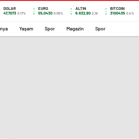
DOLAR
EURO
ALTIN
BITCOIN
47,7073
55,0430
6.632,90
3100435
0.17%
0.05%
2,16
0.4%
nya
Yaşam
Spor
Magazin
Spor