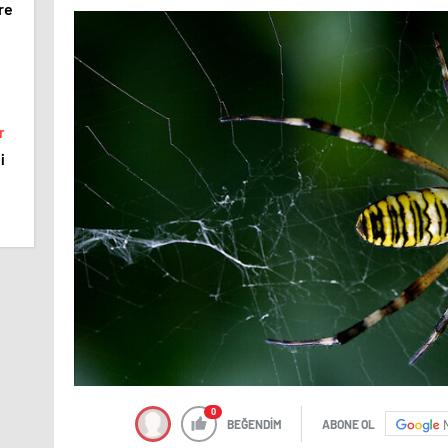
re
r
i
0
BEĞENDİM
ABONE OL