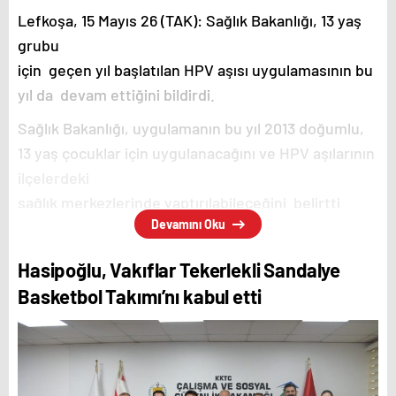
Lefkoşa, 15 Mayıs 26 (TAK): Sağlık Bakanlığı, 13 yaş
grubu
için geçen yıl başlatılan HPV aşısı uygulamasının bu
yıl da devam ettiğini bildirdi.
Sağlık Bakanlığı, uygulamanın bu yıl 2013 doğumlu,
13 yaş çocuklar için uygulanacağını ve HPV aşılarının
ilçelerdeki
sağlık merkezlerinde yaptırılabileceğini belirtti.
Devamını Oku
Bakanlıktan yapılan açıklamada, 2012 doğumlu olup
henüz
Hasipoğlu, Vakıflar Tekerlekli Sandalye
aşılarını yaptırmamış veya geçen yıl aşılarını
Basketbol Takımı’nı kabul etti
yaptıramamış çocukların da
ilgili sağlık merkezlerine başvurarak aşılarını
yaptırabilecekleri, yine 2012
doğumlu olup geçen yıl ilk doz aşılarını yaptıran ve