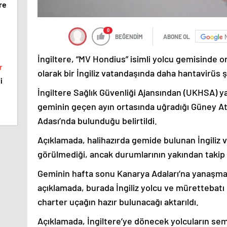
re
0
BEĞENDİM
ABONE OL
İngiltere, “MV Hondius” isimli yolcu gemisinde or
r
olarak bir İngiliz vatandaşında daha hantavirüs şü
i
İngiltere Sağlık Güvenliği Ajansından (UKHSA) y
geminin geçen ayın ortasında uğradığı Güney Atl
Adası’nda bulunduğu belirtildi.
Açıklamada, halihazırda gemide bulunan İngiliz
görülmediği, ancak durumlarının yakından takip ed
Geminin hafta sonu Kanarya Adaları’na yanaşma
açıklamada, burada İngiliz yolcu ve mürettebatı
charter uçağın hazır bulunacağı aktarıldı.
Açıklamada, İngiltere’ye dönecek yolcuların 