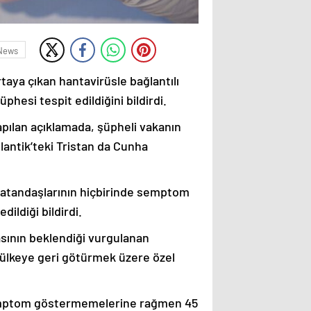
News
taya çıkan hantavirüsle bağlantılı
phesi tespit edildiğini bildirdi.
apılan açıklamada, şüpheli vakanın
antik’teki Tristan da Cunha
 vatandaşlarının hiçbirinde semptom
ildiği bildirdi.
sının beklendiği vurgulanan
 ülkeye geri götürmek üzere özel
semptom göstermemelerine rağmen 45