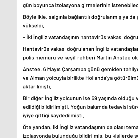
gün boyunca izolasyona girmelerinin istenebilece
Böylelikle, salgınla bağlantılı doğrulanmış ya da ş
yükseldi.
– İki İngiliz vatandaşının hantavirüs vakası doğr
Hantavirüs vakası doğrulanan İngiliz vatandaşlar
polis memuru ve keşif rehberi Martin Anstee ol
Anstee, 6 Mayıs Çarşamba günü gemiden tahliye 
ve Alman yolcuyla birlikte Hollanda’ya götürül
aktarılmıştı.
Bir diğer İngiliz yolcunun ise 69 yaşında olduğu
edildiği bildirilmişti. Yoğun bakımda tedavisi s
iyiye gittiği kaydedilmişti.
Öte yandan, iki İngiliz vatandaşının da olası tem
izolasyonda bulunduğu bildirilmiş, bu kişilerde