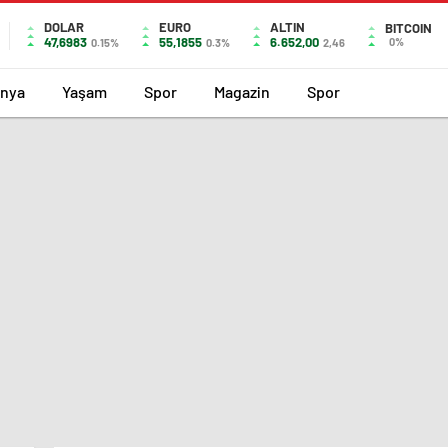
DOLAR
EURO
ALTIN
BITCOIN
47,6983
55,1855
6.652,00
0%
0.15%
0.3%
2,46
nya
Yaşam
Spor
Magazin
Spor