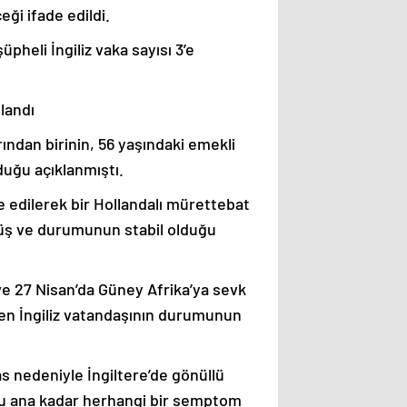
ği ifade edildi.
üpheli İngiliz vaka sayısı 3’e
ulandı
ından birinin, 56 yaşındaki emekli
duğu açıklanmıştı.
edilerek bir Hollandalı mürettebat
müş ve durumunun stabil olduğu
 ve 27 Nisan’da Güney Afrika’ya sevk
üren İngiliz vatandaşının durumunun
as nedeniyle İngiltere’de gönüllü
 şu ana kadar herhangi bir semptom